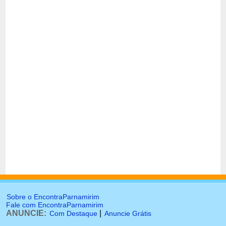
Sobre o EncontraParnamirim
Fale com EncontraParnamirim
ANUNCIE:
|
Com Destaque
Anuncie Grátis