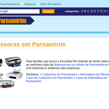
|
|
|
tícias Parnamirim
Categorias
Sobre Parnamirim
A
B
C
D
E
F
G
H
I
categorias:
Parnamirim
essoras em Parnamirim
Para facilitar sua busca o Encontra Rio Grande do Norte selec
as melhores lojas de
Impressoras na cidade de Parnamirim
e r
com telefones e endereço das empresas.
Similares: »
Cartuchos em Parnamirim
»
Informática em Parna
Lojas de Cartuchos em Parnamirim
»
Lojas de Informática em
Parnamirim