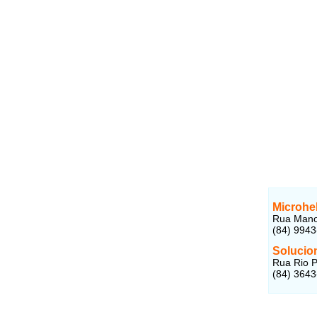
Microhel
Rua Manoe
(84) 994
Solucio
Rua Rio P
(84) 364