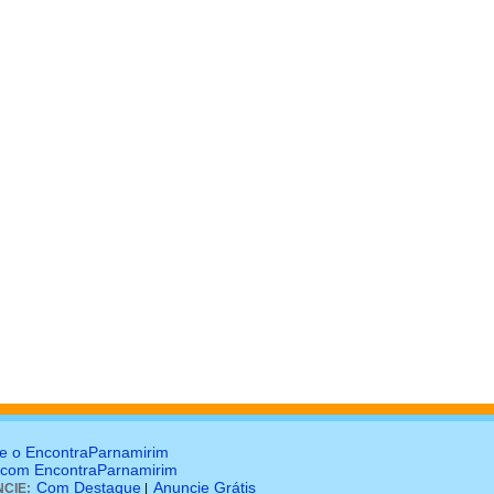
e o EncontraParnamirim
 com EncontraParnamirim
Com Destaque
Anuncie Grátis
CIE:
|