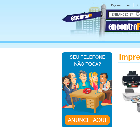
|
Página Inicial
No
encontra
Impr