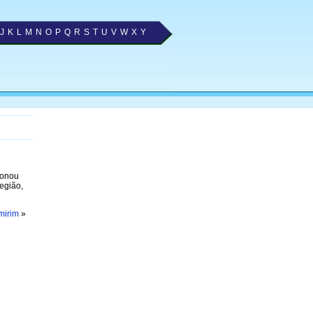
J
K
L
M
N
O
P
Q
R
S
T
U
V
W
X
Y
ionou
egião,
mirim
»