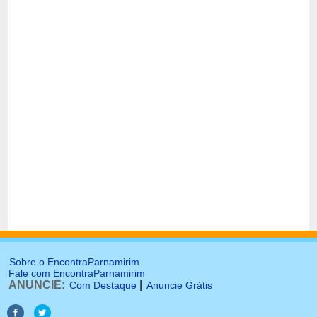
Sobre o EncontraParnamirim
Fale com EncontraParnamirim
ANUNCIE:
|
Com Destaque
Anuncie Grátis