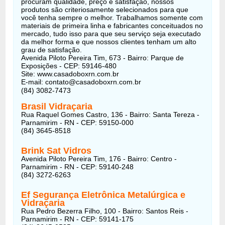
procuram qualidade, preço e satisfação, nossos
produtos são criteriosamente selecionados para que
você tenha sempre o melhor. Trabalhamos somente com
materiais de primeira linha e fabricantes conceituados no
mercado, tudo isso para que seu serviço seja executado
da melhor forma e que nossos clientes tenham um alto
grau de satisfação.
Avenida Piloto Pereira Tim, 673 - Bairro: Parque de
Exposições - CEP: 59146-480
Site: www.casadoboxrn.com.br
E-mail: contato@casadoboxrn.com.br
(84) 3082-7473
Brasil Vidraçaria
Rua Raquel Gomes Castro, 136 - Bairro: Santa Tereza -
Parnamirim - RN - CEP: 59150-000
(84) 3645-8518
Brink Sat Vidros
Avenida Piloto Pereira Tim, 176 - Bairro: Centro -
Parnamirim - RN - CEP: 59140-248
(84) 3272-6263
Ef Segurança Eletrônica Metalúrgica e
Vidraçaria
Rua Pedro Bezerra Filho, 100 - Bairro: Santos Reis -
Parnamirim - RN - CEP: 59141-175