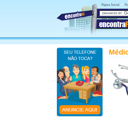
|
Página Inicial
No
encontra
Médic