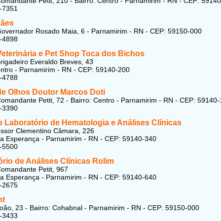
omandante Petit, 210 - Bairro: Centro - Parnamirim - RN - CEP: 5914
2-7351
Cães
overnador Rosado Maia, 6 - Parnamirim - RN - CEP: 59150-000
2-4898
Veterinária e Pet Shop Toca dos Bichos
rigadeiro Everaldo Breves, 43
entro - Parnamirim - RN - CEP: 59140-200
3-4788
 de Olhos Doutor Marcos Doti
omandante Petit, 72 - Bairro: Centro - Parnamirim - RN - CEP: 59140
2-3390
 Laboratório de Hematologia e Análises Clínicas
essor Clementino Câmara, 226
oa Esperança - Parnamirim - RN - CEP: 59140-340
4-5500
rio de Análises Clínicas Rolim
omandante Petit, 967
oa Esperança - Parnamirim - RN - CEP: 59140-640
2-2675
nt
oão, 23 - Bairro: Cohabnal - Parnamirim - RN - CEP: 59150-000
2-3433