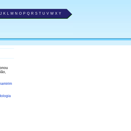
J
K
L
M
N
O
P
Q
R
S
T
U
V
W
X
Y
ionou
ião,
rnamirim
ologia