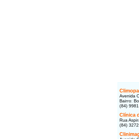
Climopa
Avenida C
Bairro: B
(84) 998
Clínica 
Rua Aspir
(84) 327
Clinima