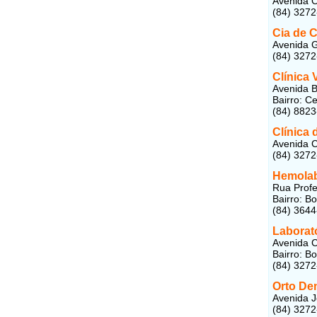
Avenida C
(84) 327
Cia de 
Avenida G
(84) 327
Clínica 
Avenida B
Bairro: C
(84) 882
Clínica
Avenida C
(84) 327
Hemolab
Rua Prof
Bairro: B
(84) 364
Laborató
Avenida C
Bairro: B
(84) 327
Orto De
Avenida J
(84) 327