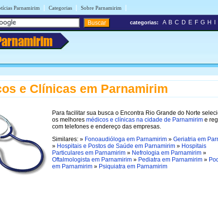
|
|
|
tícias Parnamirim
Categorias
Sobre Parnamirim
A
B
C
D
E
F
G
H
I
categorias:
Parnamirim
os e Clínicas em Parnamirim
Para facilitar sua busca o Encontra Rio Grande do Norte selec
os melhores
médicos e clínicas na cidade de Parnamirim
e reg
com telefones e endereço das empresas.
Similares: »
Fonoaudióloga em Parnamirim
»
Geriatria em Pa
»
Hospitais e Postos de Saúde em Parnamirim
»
Hospitais
Particulares em Parnamirim
»
Nefrologia em Parnamirim
»
Oftalmologista em Parnamirim
»
Pediatra em Parnamirim
»
Pod
em Parnamirim
»
Psiquiatra em Parnamirim